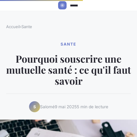
Accueil
›
Sante
SANTE
Pourquoi souscrire une
mutuelle santé : ce qu'il faut
savoir
Salomé
9 mai 2025
5 min de lecture
S